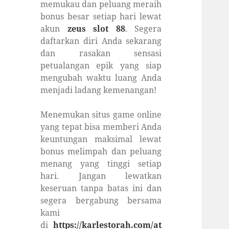
memukau dan peluang meraih
bonus besar setiap hari lewat
akun
zeus slot 88
. Segera
daftarkan diri Anda sekarang
dan rasakan sensasi
petualangan epik yang siap
mengubah waktu luang Anda
menjadi ladang kemenangan!
Menemukan situs game online
yang tepat bisa memberi Anda
keuntungan maksimal lewat
bonus melimpah dan peluang
menang yang tinggi setiap
hari. Jangan lewatkan
keseruan tanpa batas ini dan
segera bergabung bersama
kami
di
https://karlestorah.com/at