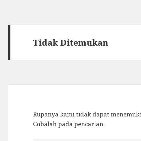
Tidak Ditemukan
Rupanya kami tidak dapat menemukan
Cobalah pada pencarian.