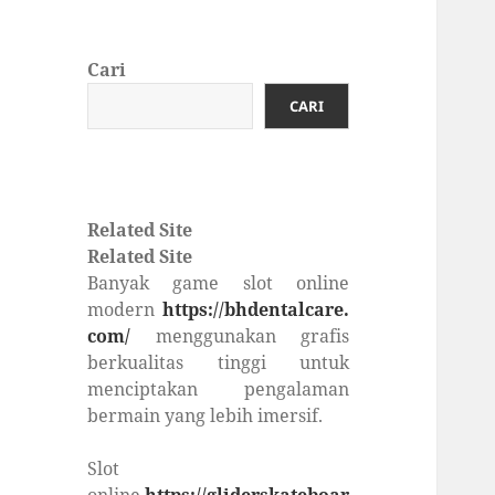
Cari
CARI
Related Site
Related Site
Banyak game slot online
modern
https://bhdentalcare.
com/
menggunakan grafis
berkualitas tinggi untuk
menciptakan pengalaman
bermain yang lebih imersif.
Slot