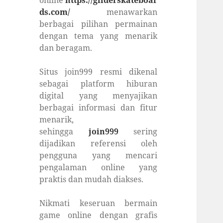
online
https://gliderskateboar
ds.com/
menawarkan
berbagai pilihan permainan
dengan tema yang menarik
dan beragam.
Situs join999 resmi dikenal
sebagai platform hiburan
digital yang menyajikan
berbagai informasi dan fitur
menarik,
sehingga
join999
sering
dijadikan referensi oleh
pengguna yang mencari
pengalaman online yang
praktis dan mudah diakses.
Nikmati keseruan bermain
game online dengan grafis