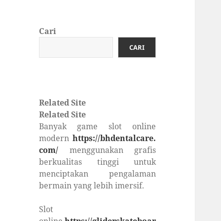
Cari
CARI
Related Site
Related Site
Banyak game slot online
modern
https://bhdentalcare.
com/
menggunakan grafis
berkualitas tinggi untuk
menciptakan pengalaman
bermain yang lebih imersif.
Slot