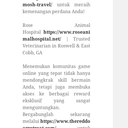
mosh-travel/
untuk meraih
kemenangan perdana Anda!
Rose Animal
Hospital
https://www.roseani
malhospital.net/
| Trusted
Veterinarian in Roswell & East
Cobb, GA
Menemukan komunitas game
online yang tepat tidak hanya
mendongkrak skill bermain
Anda, tetapi juga membuka
akses ke berbagai reward
eksklusif yang sangat
menguntungkan.
Bergabunglah sekarang
melalui
https://www.thereddo