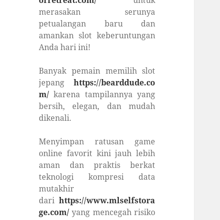
orretreat.com/
untuk
merasakan serunya
petualangan baru dan
amankan slot keberuntungan
Anda hari ini!
Banyak pemain memilih slot
jepang
https://bearddude.co
m/
karena tampilannya yang
bersih, elegan, dan mudah
dikenali.
Menyimpan ratusan game
online favorit kini jauh lebih
aman dan praktis berkat
teknologi kompresi data
mutakhir
dari
https://www.mlselfstora
ge.com/
yang mencegah risiko