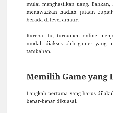
mulai menghasilkan uang. Bahkan,
menawarkan hadiah jutaan rupia
berada di level amatir.
Karena itu, turnamen online menja
mudah diakses oleh gamer yang i
tambahan.
Memilih Game yang 
Langkah pertama yang harus dilaku
benar-benar dikuasai.