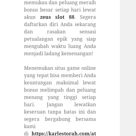
memukau dan peluang meraih
bonus besar setiap hari lewat
akun
zeus slot 88
. Segera
daftarkan diri Anda sekarang
dan rasakan sensasi
petualangan epik yang siap
mengubah waktu luang Anda
menjadi ladang kemenangan!
Menemukan situs game online
yang tepat bisa memberi Anda
keuntungan maksimal lewat
bonus melimpah dan peluang
menang yang tinggi setiap
hari. Jangan lewatkan
keseruan tanpa batas ini dan
segera bergabung bersama
kami
di
https://karlestorah.com/at