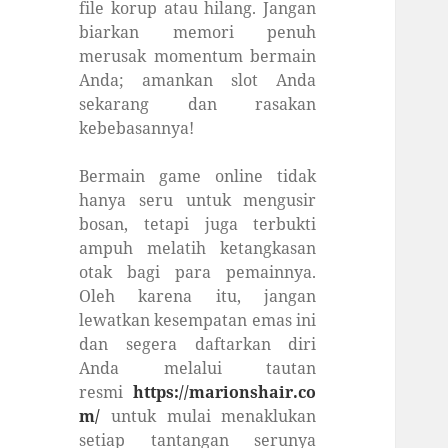
file korup atau hilang. Jangan
biarkan memori penuh
merusak momentum bermain
Anda; amankan slot Anda
sekarang dan rasakan
kebebasannya!
Bermain game online tidak
hanya seru untuk mengusir
bosan, tetapi juga terbukti
ampuh melatih ketangkasan
otak bagi para pemainnya.
Oleh karena itu, jangan
lewatkan kesempatan emas ini
dan segera daftarkan diri
Anda melalui tautan
resmi
https://marionshair.co
m/
untuk mulai menaklukan
setiap tantangan serunya