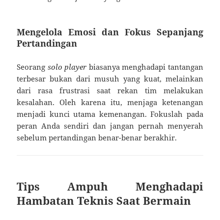
Mengelola Emosi dan Fokus Sepanjang
Pertandingan
Seorang
solo player
biasanya menghadapi tantangan
terbesar bukan dari musuh yang kuat, melainkan
dari rasa frustrasi saat rekan tim melakukan
kesalahan. Oleh karena itu, menjaga ketenangan
menjadi kunci utama kemenangan. Fokuslah pada
peran Anda sendiri dan jangan pernah menyerah
sebelum pertandingan benar-benar berakhir.
Tips Ampuh Menghadapi
Hambatan Teknis Saat Bermain